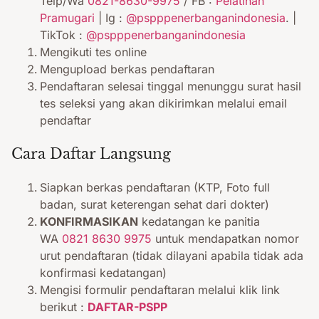
Telp/Wa
0821-8630-9975
/ FB :
Pelatihan
Pramugari
| Ig :
@pspppenerbanganindonesia
. |
TikTok :
@pspppenerbanganindonesia
Mengikuti tes online
Mengupload berkas pendaftaran
Pendaftaran selesai tinggal menunggu surat hasil
tes seleksi yang akan dikirimkan melalui email
pendaftar
Cara Daftar Langsung
Siapkan berkas pendaftaran (KTP, Foto full
badan, surat keterengan sehat dari dokter)
KONFIRMASIKAN
kedatangan ke panitia
WA
0821 8630 9975
untuk mendapatkan nomor
urut pendaftaran (tidak dilayani apabila tidak ada
konfirmasi kedatangan)
Mengisi formulir pendaftaran melalui klik link
berikut :
DAFTAR-PSPP