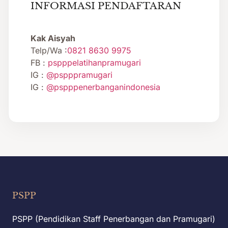
INFORMASI PENDAFTARAN
Kak Aisyah
Telp/Wa :
0821 8630 9975
FB :
pspppelatihanpramugari
IG :
@pspppramugari
IG :
@pspppenerbanganindonesia
PSPP
PSPP (Pendidikan Staff Penerbangan dan Pramugari)