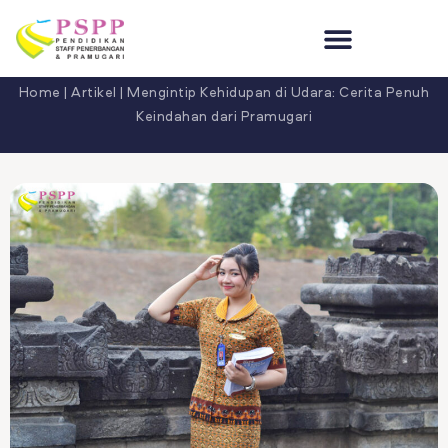
CERITA PENUH KEINDAHAN DARI
PRAMUGARI
Pendaftaran, Jurusan & Biaya
Artikel Terbaru
Hubungi Kami
Home
|
Artikel
|
Mengintip Kehidupan di Udara: Cerita Penuh
Keindahan dari Pramugari